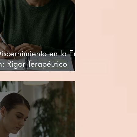
ía
Discernimiento en la Era
n: Rigor Terapéutico
oro Cognitivo Digital