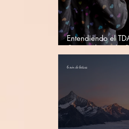
Psicoterapia infanto-juvenil
Entendiendo el TD
Camino hacia la 
6 min de lectura