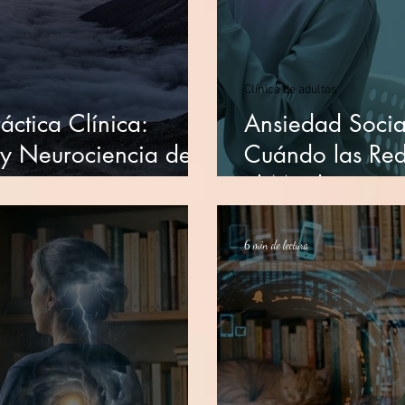
Clínica de adultos
áctica Clínica:
Ansiedad Social
o y Neurociencia de
Cuándo las Red
el Miedo a ser
6 min de lectura