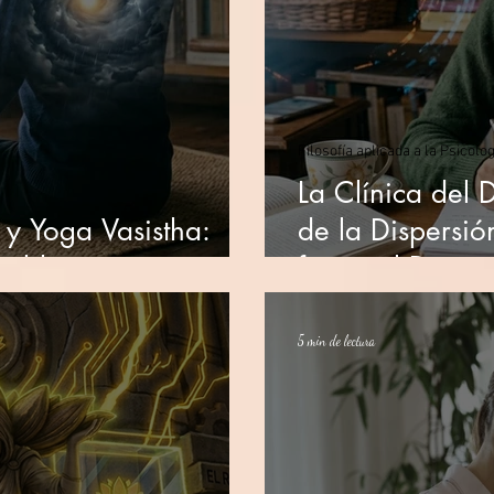
Filosofía aplicada a la Psicolog
La Clínica del 
 y Yoga Vasistha:
de la Dispersió
sible
frente al Deteri
5 min de lectura