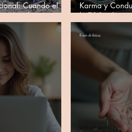
ional: Cuando el
Karma y Conduc
e en Miedo
la TCC saben s
6 min de lectura
Clínica de adultos