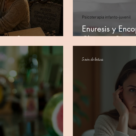
Psicoterapia infanto-juvenil
Enuresis y Encop
io en Catamarca
Clínicas, Causa
5 min de lectura