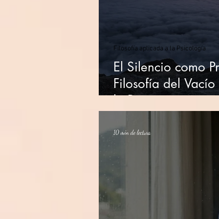
Filosofía aplicada a la Psicología
El Silencio como Pr
Filosofía del Vací
la Pausa
10 min de lectura