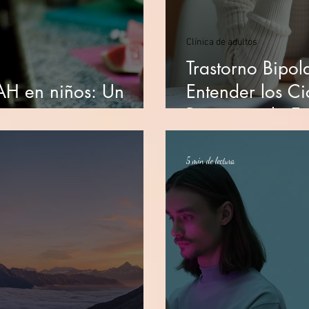
Clínica de adultos
Trastorno Bipola
AH en niños: Un
Entender los Ci
Comprensión
Recuperar la Es
5 min de lectura