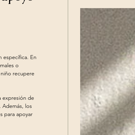
 específica. En 
imales o 
l niño recupere 
la expresión de 
. Además, los 
s para apoyar 