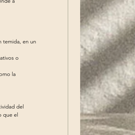
ende a 
n temida, en un 
ativos o 
omo la 
ividad del 
o que el 