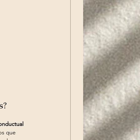
s?
onductual 
os que 