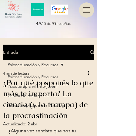
4.9/ 5 de 99 reseñas
Entrada
Psicoeducación y Recursos
4 min de lectura
Psicoeducación y Recursos
¿Por qué posponés lo que
Psicoterapia infanto-juvenil
más te importa? La
Clínica de adultos
ciencia (y la trampa) de
Filosofía aplicada a la Psicología
la procrastinación
Actualizado:
2 abr
¿Alguna vez sentiste que sos tu 