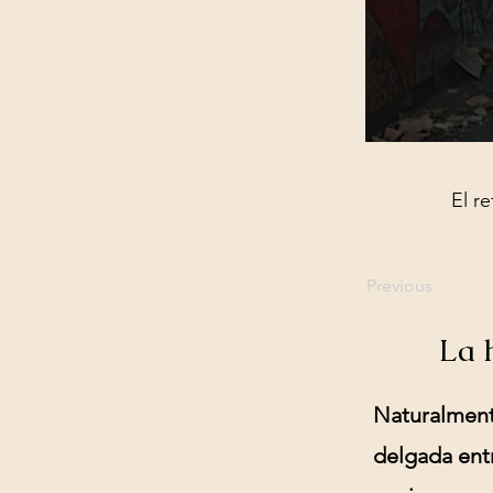
El r
Previous
La 
Naturalment
delgada ent