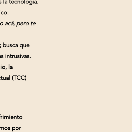
s la tecnología.
ico:
 acá, pero te
; busca que
 intrusivas.
o, la
tual (TCC)
frimiento
amos por