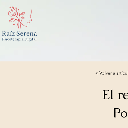
< Volver a artícu
El r
Po