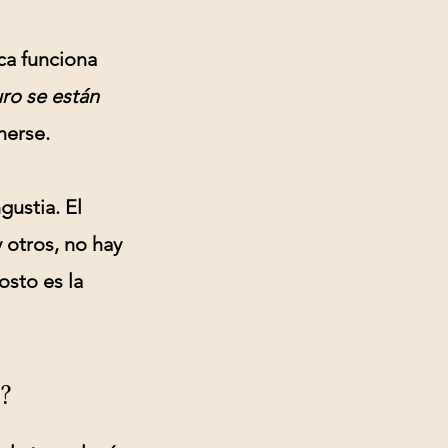
ca
funciona
ro se están
nerse.
gustia
. El
 otros, no hay
costo es la
?