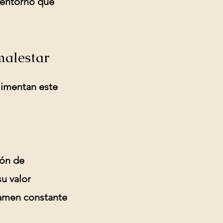
n entorno que
malestar
alimentan este
ión de
u valor
xamen constante