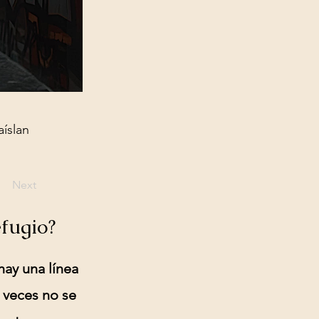
aíslan
Next
efugio?
ay una línea
 veces no se