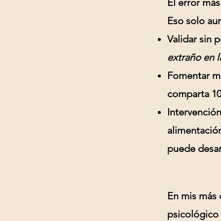
El error más
Eso solo aum
Validar sin p
extraño en l
Fomentar mi
comparta 10 
Intervención
alimentación
puede desar
En mis más d
psicológico 