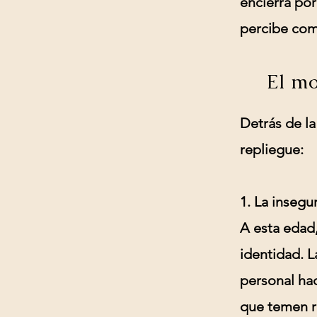
encierra por
percibe como
El mo
Detrás de la
repliegue:
1. La insegu
A esta edad,
identidad. 
personal ha
que temen r