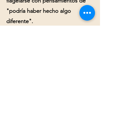
flagelarse con pensamientos de
"podría haber hecho algo
diferente".
Cuándo buscar apoyo
profesional
Si el duelo se estanca, si aparecen
pensamientos de hacerse daño, o
si la depresión interfiere con el
funcionamiento cotidiano por más
de 2-3 meses, es importante
buscar apoyo profesional.