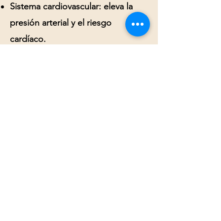
Sistema cardiovascular:
eleva la
presión arterial y el riesgo
cardíaco.
Cerebro:
reduce el volumen del
hipócampo, interfiere con la toma
de decisiones y hiperactiva la
amígdala.
Sistema digestivo:
síndrome de
intestino irritable, úlceras,
problemas digestivos.
Las señales que
ignoramos
El estrés crónico es traidoramente