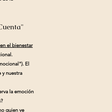
Cuenta"
en el bienestar
ional.
ocional"). El
 y nuestra
serva la emoción
a?
mo quien ve