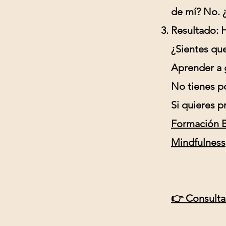
de mí? No. 
Resultado:
H
¿Sientes qu
Aprender a 
No tienes po
Si quieres p
Formación B
Mindfulness
👉
Consulta