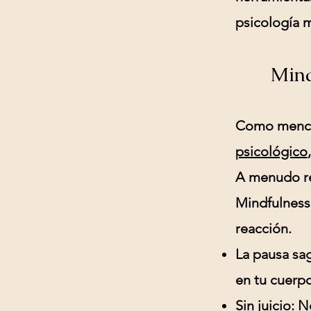
psicología 
Mind
Como mencio
psicológico
A menudo re
Mindfulness
reacción.
La pausa sa
en tu cuerpo
Sin juicio:
No