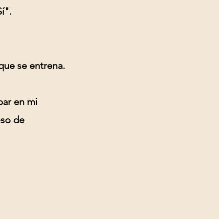
í".
que se entrena.
par en mi
eso de