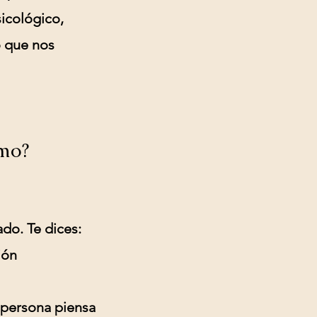
psicológico
,
o que nos
mo?
ado. Te dices:
ión
 persona piensa