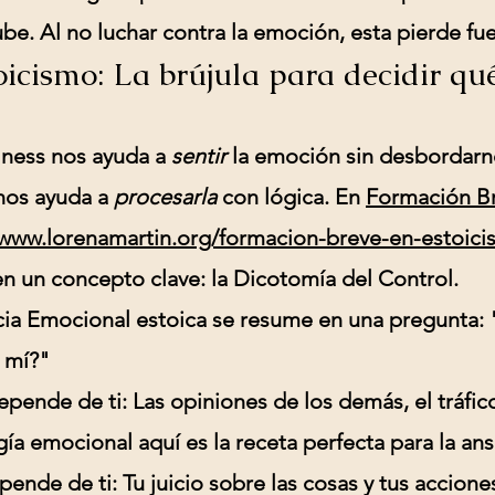
be. Al no luchar contra la emoción, esta pierde fue
icismo: La brújula para decidir qu
ulness nos ayuda a
sentir
la emoción sin desbordarno
nos ayuda a
procesarla
con lógica. En
Formación B
/www.lorenamartin.org/formacion-breve-en-estoic
en un concepto clave: la
Dicotomía del Control
.
ncia Emocional estoica se resume en una pregunta:
 mí?"
epende de ti:
Las opiniones de los demás, el tráfic
ía emocional aquí es la receta perfecta para la an
pende de ti:
Tu juicio sobre las cosas y tus accione