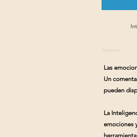
In
Previous
Las emocion
Un comentari
pueden dispa
La
Inteligen
emociones y 
herramienta