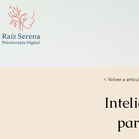
< Volver a artícu
Intel
par