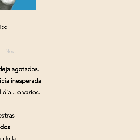
ico
Next
deja agotados.
icia inesperada
día... o varios.
estras
 dos
 de la