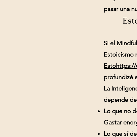
pasar una nu
Esto
Si el Mindf
Estoicismo 
Esto
https:/
profundizé 
La Intelige
depende de
Lo que no d
Gastar energ
Lo que sí de