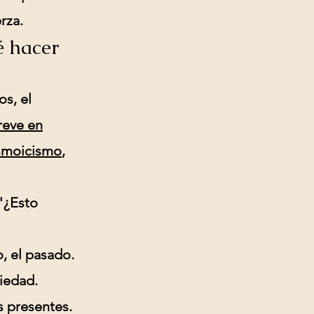
rza.
é hacer
s, el
reve en
ismo
icismo
,
"¿Esto
o, el pasado.
siedad.
s presentes.