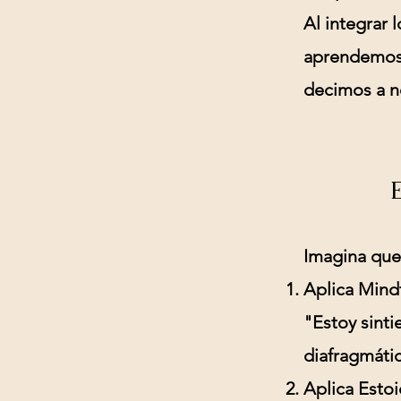
Al integrar 
aprendemos 
decimos a n
Imagina que 
Aplica Mind
"Estoy sinti
diafragmátic
Aplica Esto