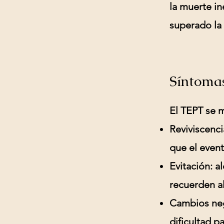
la muerte in
superado la
Síntomas
El TEPT se m
Reviviscenci
que el even
Evitación:
al
recuerden a
Cambios neg
dificultad p