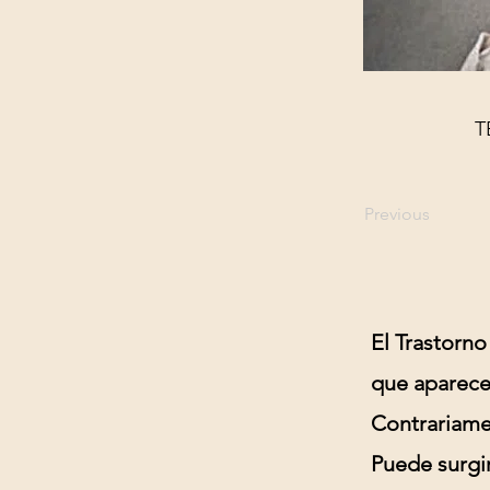
T
Previous
El Trastorno
que aparece 
Contrariamen
Puede surgir