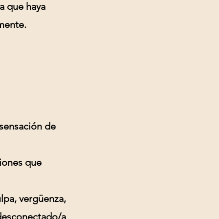
ia que haya
mente.
 sensación de
ciones que
lpa, vergüenza,
r desconectado/a