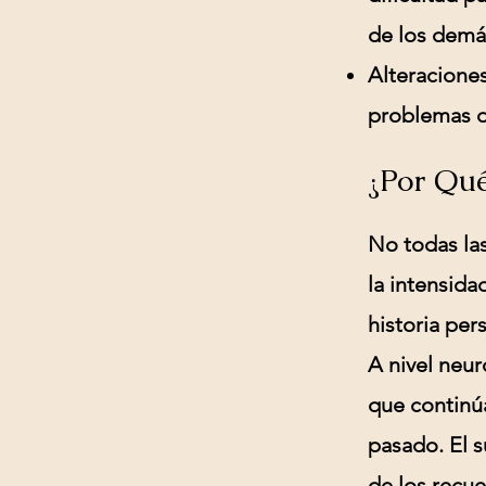
de los demá
Alteraciones
problemas de
¿Por Qu
No todas la
la intensida
historia per
A nivel neur
que continú
pasado. El s
de los recue