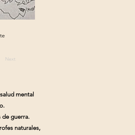
te
Next
 salud mental
o.
s de guerra.
ofes naturales,