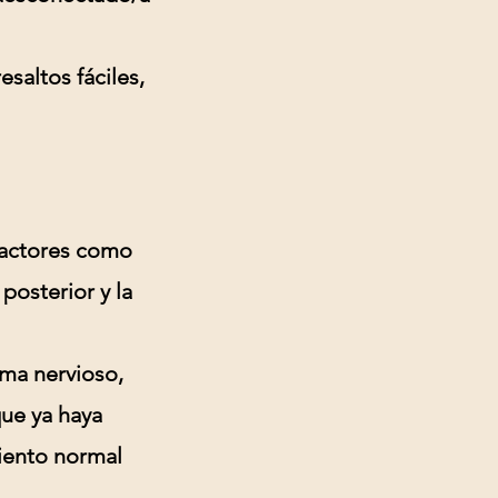
esaltos fáciles,
Factores como
posterior y la
ema nervioso,
que ya haya
miento normal