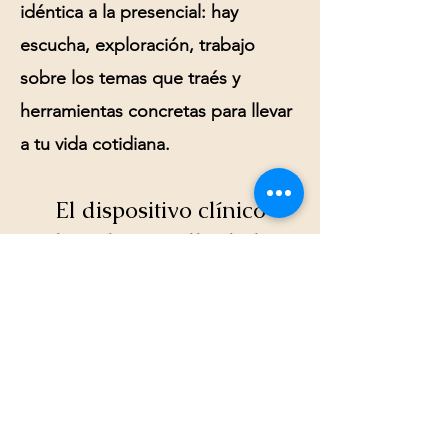
idéntica a la presencial: hay
escucha, exploración, trabajo
sobre los temas que traés y
herramientas concretas para llevar
a tu vida cotidiana.
El dispositivo clínico
digital: más allá de la
sesión
En mi práctica, la terapia online se
complementa con un
dispositivo
clínico digital
: programas
audiovisuales diseñados para