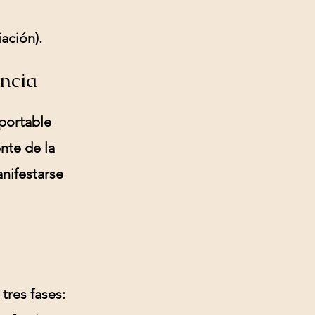
ación).
ncia
portable
nte de la
anifestarse
tres fases: