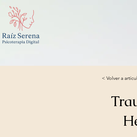
< Volver a artícu
Tra
He