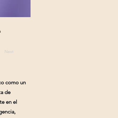
a
Next
ico como un
ta de
te en el
gencia,