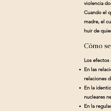
violencia d
Cuando el qu
madre, el c
huir de quie
Cómo se 
Los efectos 
En las relac
relaciones d
En la identi
nucleares ne
En la regula