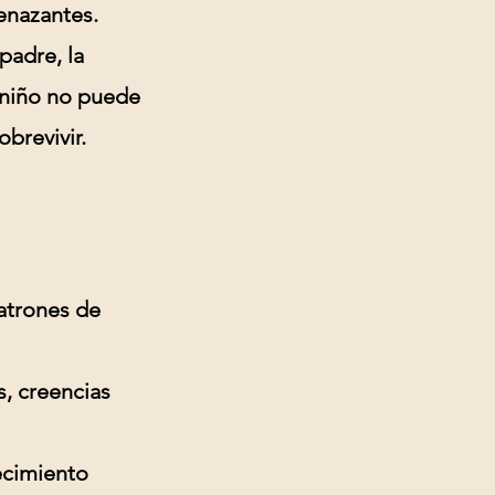
enazantes.
padre, la
 niño no puede
brevivir.
patrones de
s, creencias
cimiento