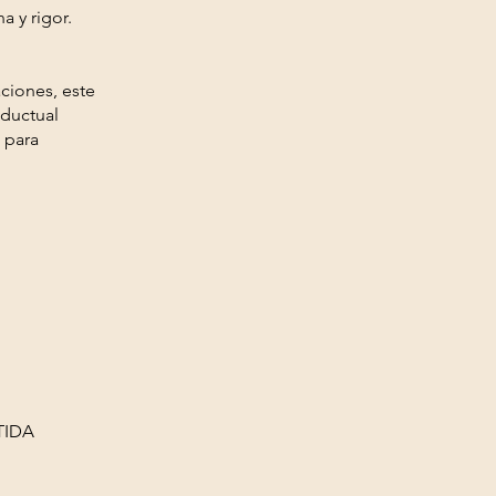
a y rigor.
aciones, este
ductual
 para
TIDA