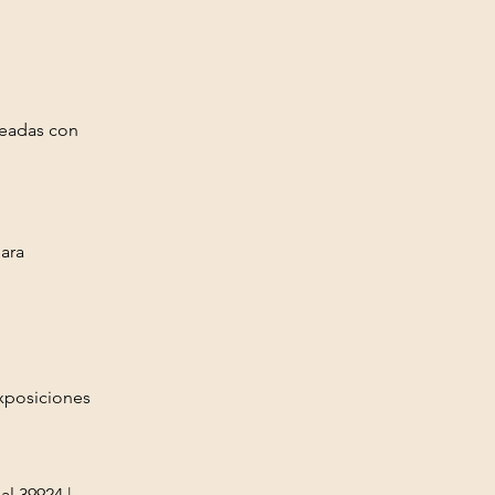
neadas con
para
exposiciones
al 39924 |