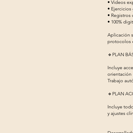
• Videos exp
• Ejercicios
• Registros
• 100% digit
Aplicación 
protocolos c
🔹PLAN BÁS
Incluye acce
orientación 
Trabajo aut
🔹PLAN AC
Incluye todo
y ajustes cl
Desarrollado