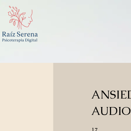
ANSIED
AUDIO
17 pasos
17