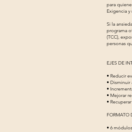
para quienes
Exigencia y 
Si la ansied
programa of
(TCC), expo
personas qu
EJES DE I
• Reducir e
• Disminuir 
• Incrementa
• Mejorar r
• Recuperar
FORMATO D
• 6 módulos