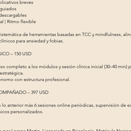
licativos breves
 guiados
 descargables
al | Ritmo flexible
sistemática de herramientas basadas en TCC y mindfulness, ali
línicos para ansiedad y fobias.
ICO – 150 USD
so completo a los módulos y sesión clínica inicial (30–40 min) 
estratégica.
ónomo con estructura profesional.
OMPAÑADO – 397 USD
 lo anterior más 6 sesiones online periódicas, supervisión de 
ínicos personalizados.
 por Lorena Martin, Licenciada en Psicología, Matrícula Nacion