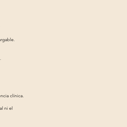
argable.
.
cia clínica.
l ni el