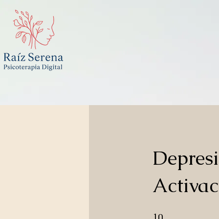
Depresi
Activa
10 pasos
10