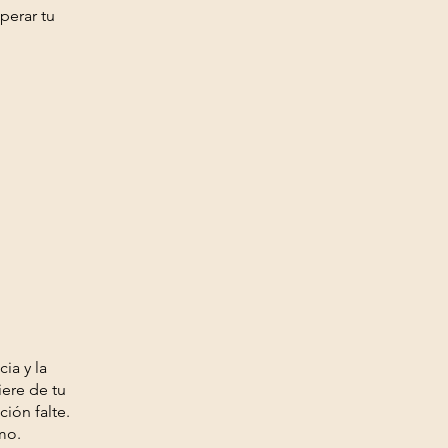
perar tu
ia y la
iere de tu
ión falte.
mo.