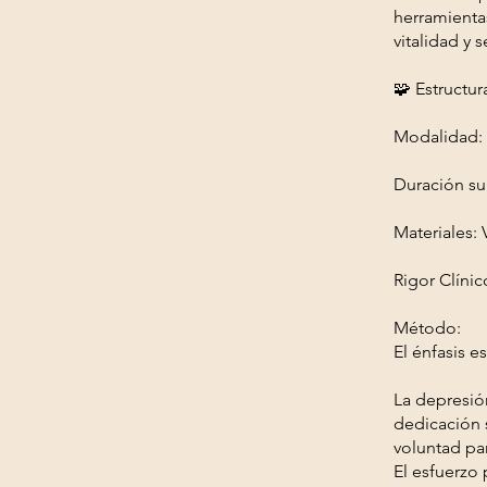
herramienta
vitalidad y 
🧩 Estructur
Modalidad: 
Duración su
Materiales: 
Rigor Clíni
Método:
El énfasis e
La depresión
dedicación s
voluntad par
El esfuerzo 