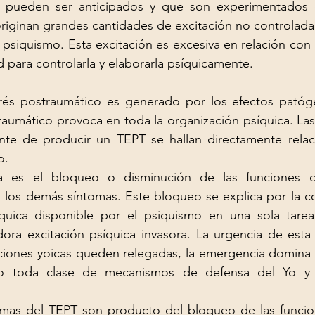
 pueden ser anticipados y que son experimentados 
 originan grandes cantidades de excitación no controlada
psiquismo. Esta excitación es excesiva en relación con la
d para controlarla y elaborarla psíquicamente.
trés postraumático es generado por los efectos patóg
raumático provoca en toda la organización psíquica. Las
nte de producir un TEPT se hallan directamente relac
o.
ma es el bloqueo o disminución de las funciones 
 los demás síntomas. Este bloqueo se explica por la co
quica disponible por el psiquismo en una sola tarea:
dora excitación psíquica invasora. La urgencia de esta
ciones yoicas queden relegadas, la emergencia domina
do toda clase de mecanismos de defensa del Yo y
omas del TEPT son producto del bloqueo de las funcion