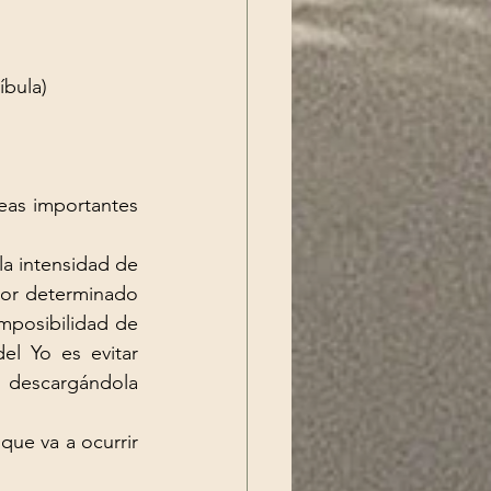
íbula)
reas importantes 
a intensidad de 
or determinado 
mposibilidad de 
del 
Yo
 es evitar 
 descargándola 
que va a ocurrir 