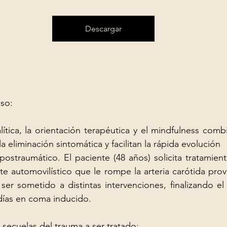
Descargar
aso:
ítica, la orientación terapéutica y el mindfulness combi
la eliminación sintomática y facilitan la rápida evolución 
postraumático. El paciente (48 años) solicita tratamient
e automovilístico que le rompe la arteria carótida pro
er sometido a distintas intervenciones, finalizando el
días en coma inducido.
secuelas del trauma a ser tratado: