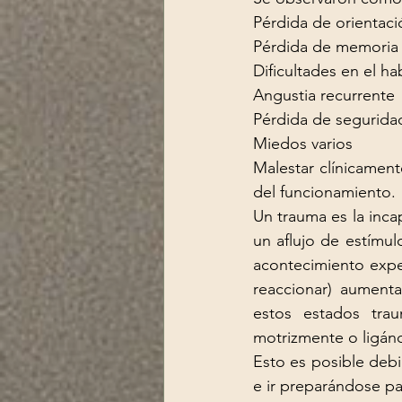
Pérdida de orientaci
Pérdida de memoria 
Dificultades en el h
Angustia recurrente
Pérdida de segurida
Miedos varios
Malestar clínicamente
del funcionamiento.
Un trauma es la inc
un aflujo de estímu
acontecimiento exper
reaccionar) aumenta
estos estados traum
motrizmente o ligán
Esto es posible debid
e ir preparándose par