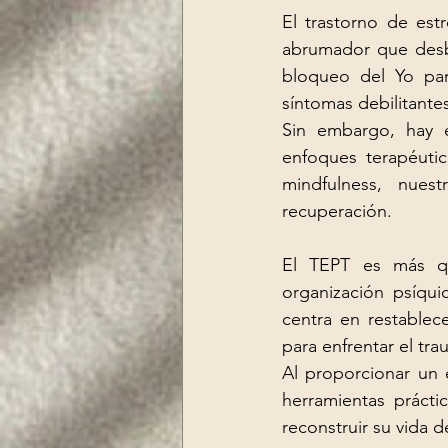
El trastorno de est
abrumador que desbo
bloqueo del Yo par
síntomas debilitantes
Sin embargo, hay 
enfoques terapéutico
mindfulness, nues
recuperación.
El TEPT es más qu
organización psíqu
centra en restablece
para enfrentar el tra
Al proporcionar un 
herramientas prácti
reconstruir su vida 