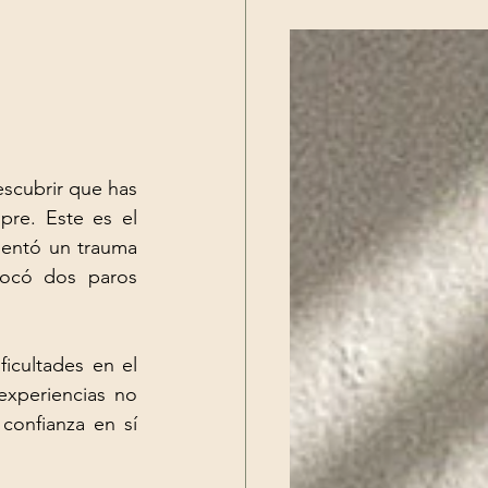
scubrir que has 
re. Este es el 
entó un trauma 
ocó dos paros 
icultades en el 
xperiencias no 
onfianza en sí 