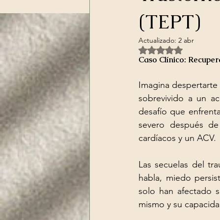
(TEPT)
Actualizado:
2 abr
Obtuvo NaN de 5 es
Caso Clínico: Recupe
Imagina despertarte 
sobrevivido a un ac
desafío que enfrent
severo después de 
cardíacos y un ACV.
Las secuelas del tr
habla, miedo persis
solo han afectado s
mismo y su capacidad