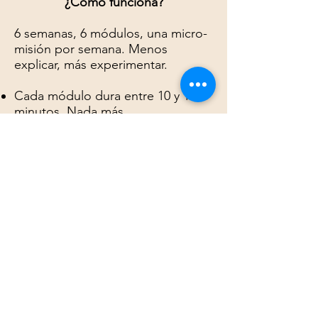
¿Cómo funciona?
6 semanas, 6 módulos, una micro-
misión por semana. Menos
explicar, más experimentar.
Cada módulo dura entre 10 y 15
minutos. Nada más.
En cada sesión probás una
herramienta real de regulación
emocional.
Si te sirve, la incorporás. Si no, la
descartás y probás la siguiente.
Al terminar el programa, tenés tu
propio kit de emergencia
emocional.
El formato es mobile first: pensado
para funcionar desde el cel, en el
momento exacto en que las
emociones aparecen.