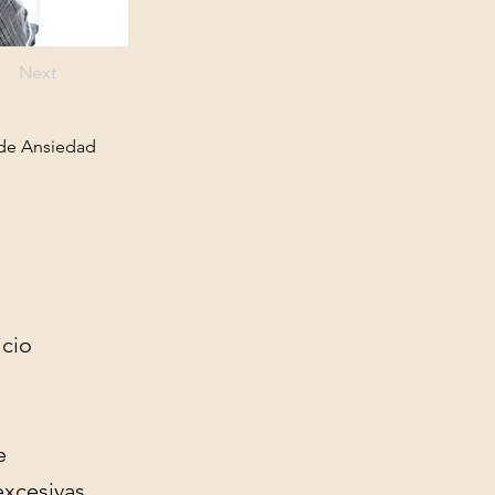
Next
 de Ansiedad
icio
e
excesivas