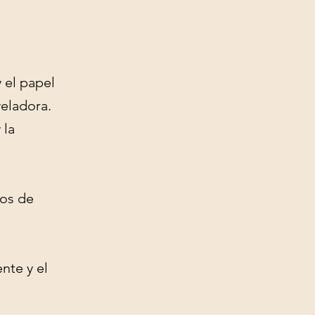
 el papel
veladora.
 la
ios de
nte y el