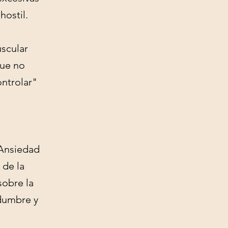
hostil.
scular
que no
ntrolar"
 Ansiedad
 de la
sobre la
idumbre y