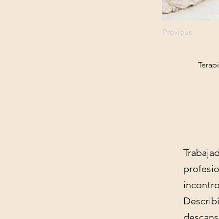
Previous
Terap
Trabajad
profesi
incontro
Describ
descans