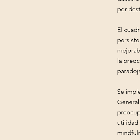
por dest
El cuad
persiste
mejorab
la preoc
paradoja
Se impl
Generali
preocupa
utilidad
mindfuln