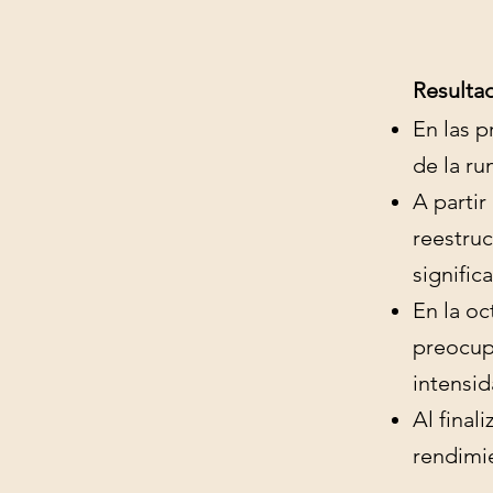
Resulta
En las p
de la ru
A partir
reestruc
significa
En la oc
preocup
intensid
Al final
rendimi