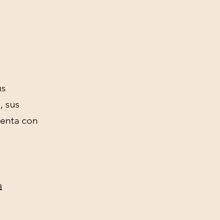
us
, sus
uenta con
a