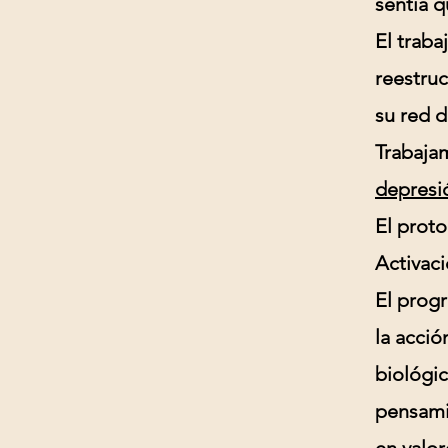
sentia q
El traba
reestruc
su red d
Trabaja
depresi
El proto
Activac
El progr
la acció
biológic
pensami