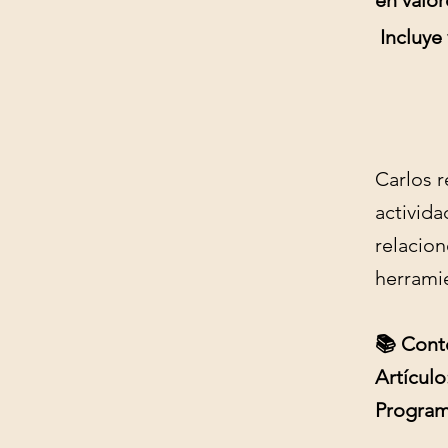
en valor
Incluye 
Carlos 
activida
relacio
herramie
📚 Cont
Artículo
Program