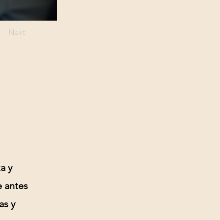
Next
a y
e antes
as y