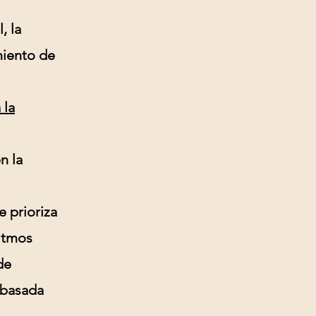
, la
miento de
 la
n la
e prioriza
ritmos
de
 basada