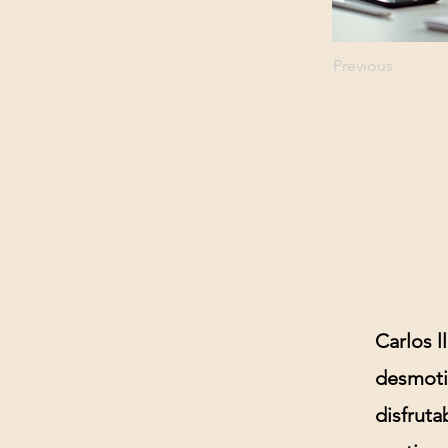
Previous
Carlos l
desmotiv
disfruta