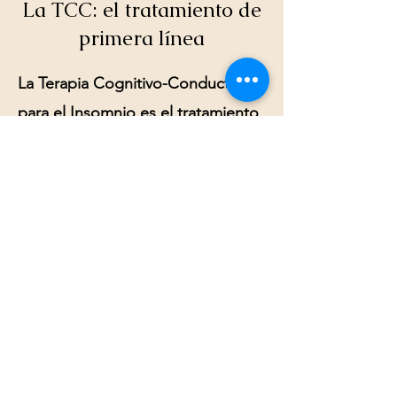
La TCC: el tratamiento de
primera línea
La Terapia Cognitivo-Conductual
para el Insomnio es el tratamiento
recomendado por las principales
guías clínicas internacionales, por
encima de los medicamentos para
dormir. Sus componentes incluyen:
Restricción del sueño para
consolidar el ritmo circadiano.
Control de estímulos para
recondicionar la asociación cama-
sueño.