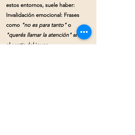
estos entornos, suele haber:
Invalidación emocional:
Frases
como
"no es para tanto"
o
"querés llamar la atención"
anulan
el sentir del joven.
Límites difusos o rígidos:
Una
estructura familiar que no permite
la expresión sana del dolor empuja
al adolescente a buscar vías de
escape alternativas y silenciosas.
¿Cómo empezar a sanar?