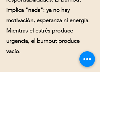
implica "nada": ya no hay
motivación, esperanza ni energía.
Mientras el estrés produce
urgencia, el burnout produce
vacío.
El Camino hacia la
Recuperación
Recuperarse del burnout requiere
tiempo y cambios reales, no solo
"descanso de fin de semana":
Reconocer el problema:
el primer