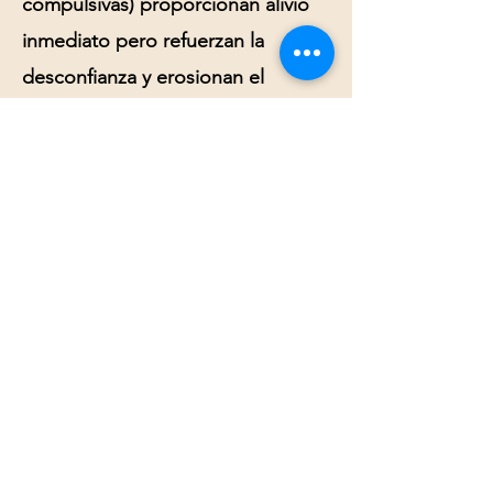
compulsivas) proporcionan alivio
inmediato pero refuerzan la
desconfianza y erosionan el
vínculo.
¿Qué hacer con los celos?
Si sos la persona que siente celos:
Observá el pensamiento sin actuar
inmediatamente sobre él
Preguntate: ¿hay evidencia real de
lo que temo, o estoy
interpretando desde el miedo?
Trabajá sobre la autoestima y la