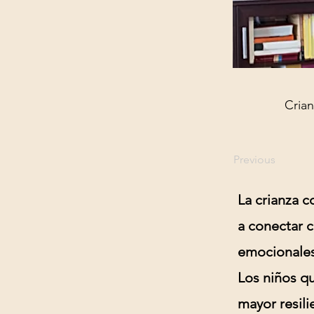
Cria
Previous
La crianza c
a conectar c
emocionales 
Los niños q
mayor resili