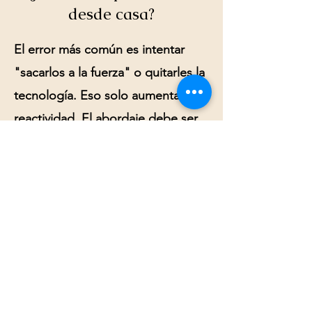
desde casa?
El error más común es intentar
"sacarlos a la fuerza" o quitarles la
tecnología. Eso solo aumenta la
reactividad. El abordaje debe ser
estratégico:
Validar sin presionar:
"Entiendo
que hoy te sientas más cómodo
acá, pero te extraño en la cena"
.
Fomentar micro-conexiones:
No
busques que vaya a una fiesta;
busca que comparta 10 minutos
de una actividad compartida sin