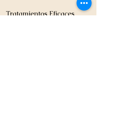
Tratamientos Eficaces
El TEPT tiene tratamientos con
amplia evidencia científica:
Terapia de Procesamiento
Cognitivo (TPC):
trabaja las
creencias distorsionadas que se
formaron a raíz del trauma.
Terapia de Exposición Prolongada:
aborda los recuerdos traumáticos
de manera gradual y controlada.
EMDR (Desensibilización y
Reprocesamiento por