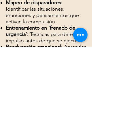
Mapeo de disparadores:
Identificar las situaciones,
emociones y pensamientos que
activan la compulsión.
Entrenamiento en 'frenado de
urgencia':
Técnicas para detener el
impulso antes de que se ejecute.
Reeducación emocional:
Aprender
a transitar la ansiedad sin necesitar
la conducta compulsiva como
válvula de escape.
Exposición sin respuesta:
Enfrentarse gradualmente a los
disparadores sin ceder a la
compulsión.
Consolidación del autocontrol:
Construcción de hábitos de
respuesta alternativa sólidos y
sostenibles.
Plan de mantenimiento:
Protocolo